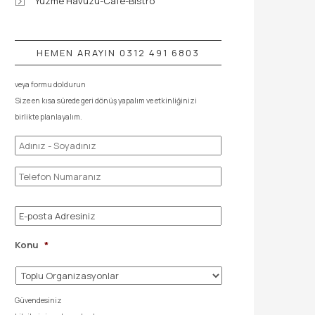
Yüzme Havuzu-Cafe-Bistro
HEMEN ARAYIN 0312 491 6803
veya formu doldurun
Size en kısa sürede geri dönüş yapalım ve etkinliğinizi
birlikte planlayalım.
Adınız
-
Soyadınız
*
Telefon
Numaranız
*
E-
posta
*
Konu
*
Güvendesiniz