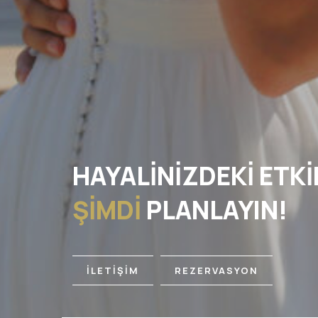
HAYALINIZDEKI ETKI
ŞIMDI
PLANLAYIN!
İLETİŞİM
REZERVASYON